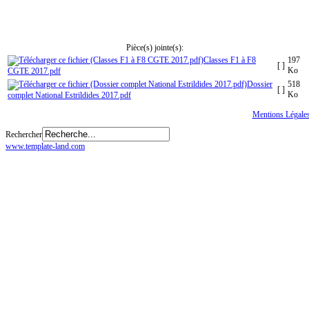
Pièce(s) jointe(s):
Classes F1 à F8
197
[ ]
Ko
CGTE 2017.pdf
Dossier
518
[ ]
Ko
complet National Estrildides 2017.pdf
Tous droits réservés
© CGTE
Mentions Légale
Rechercher
www.template-land.com