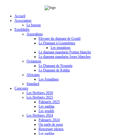
Accueil
Association
Le bureau
Estrildidés
Australiens
Elevage du diamant de Gould
Le Diamant à Gouttelettes
Les mutations
Le diamant mandarin Poitine blanche
Le diamant mandarin Joues blanches
Océaniens
Le Diamant de Nouméa
Le Diamant de Kittlitz
Africains
Les Amadines
Standard
Concours
Les Herbiers 2026
Les Herbiers 2025
Palmarès 2025
Les paddas
Les goulds
Les Herbiers 2024
Palmarès 2024
On parle de nous
Reportage photos
Les paddas