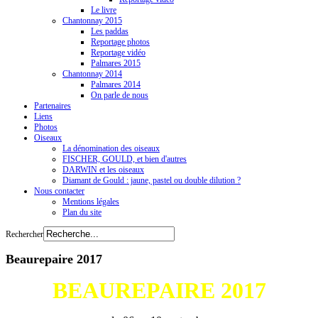
Le livre
Chantonnay 2015
Les paddas
Reportage photos
Reportage vidéo
Palmares 2015
Chantonnay 2014
Palmares 2014
On parle de nous
Partenaires
Liens
Photos
Oiseaux
La dénomination des oiseaux
FISCHER, GOULD, et bien d'autres
DARWIN et les oiseaux
Diamant de Gould : jaune, pastel ou double dilution ?
Nous contacter
Mentions légales
Plan du site
Rechercher
Beaurepaire 2017
BEAUREPAIRE 2017