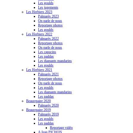
Les goulds
Les jugements
Les Herbiers 2023
Palmarès 2023
On parle de nous
Reportage photos
Les goulds
Les Herbiers 2022
Palmarès 2022
Reportage photos
On parle de nous
Les capucins
Les paddas
Les diamants mandarins
Les goulds
Les Herbiers 2021
Palmarès 2021
Reportage photos
On parle de nous
Les goulds
Les diamants mandarins
Les paddas
Beaurepaire 2020
Palmarès 2020
Beaurepaire 2019
Palmarès 2019
Les goulds
Les paddas
Reportage vidéo
A Jean PICHON