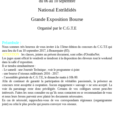
du 06 au 10 septembre
National Estrildidés
Grande Exposition Bourse
Organisé par le C.G.T.E
Préambule :
Nous sommes très heureux de vous inviter à la 15ème édition du concours du C.G.T.E qui
aura lieu du 6 au 10 septembre 2017, à Beaurepaire (85).
ATTENTION :
les classes, jointes au présent document, sont celles d'OrnithoNet.
Les juges ayant officié le vendredi se tiendront à la disposition des éleveurs tout le weekend
dans la salle d’exposition.
Il se tiendra simultanément :
- Le samedi : une Journée Technique ; voir le programme ci-joint
- une bourse d’oiseaux millésimés 2016 - 2017.
- l’assemblée générale du C.G.T.E, le dimanche matin à 10h 00.
Afin de continuer de garantir la participation de véritables passionnés, la présence au
concours reste assujettie à cooptation. Aucun engagement « sauvage » ne sera accepté. La
voie du parrainage reste donc privilégiée. Certains de vos collègues seront peut-être
intéressés. Faites-les nous connaître ou qu’ils nous contactent en se recommandant de vous
et nous leurs ferons parvenir avec plaisir les documents nécessaires.
En cas de nécessité, rapprochez-vous de vos correspondants régionaux (organigramme
joint) ou celui le plus proche qui pourra convoyer vos oiseaux.