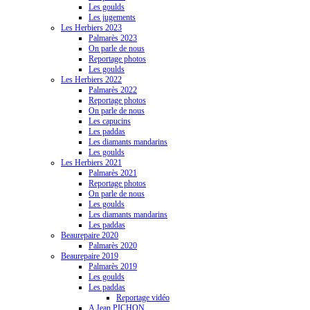
Les goulds
Les jugements
Les Herbiers 2023
Palmarès 2023
On parle de nous
Reportage photos
Les goulds
Les Herbiers 2022
Palmarès 2022
Reportage photos
On parle de nous
Les capucins
Les paddas
Les diamants mandarins
Les goulds
Les Herbiers 2021
Palmarès 2021
Reportage photos
On parle de nous
Les goulds
Les diamants mandarins
Les paddas
Beaurepaire 2020
Palmarès 2020
Beaurepaire 2019
Palmarès 2019
Les goulds
Les paddas
Reportage vidéo
A Jean PICHON