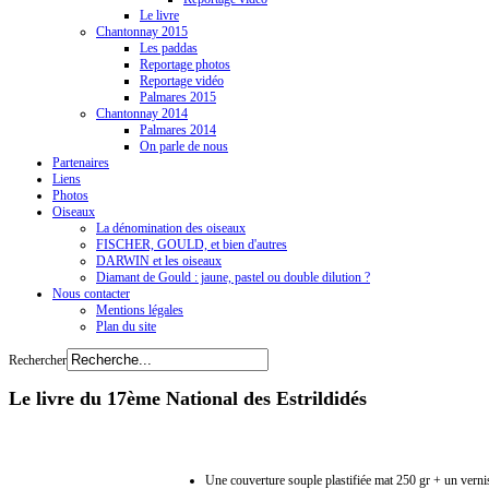
Le livre
Chantonnay 2015
Les paddas
Reportage photos
Reportage vidéo
Palmares 2015
Chantonnay 2014
Palmares 2014
On parle de nous
Partenaires
Liens
Photos
Oiseaux
La dénomination des oiseaux
FISCHER, GOULD, et bien d'autres
DARWIN et les oiseaux
Diamant de Gould : jaune, pastel ou double dilution ?
Nous contacter
Mentions légales
Plan du site
Rechercher
Le livre du 17ème National des Estrildidés
Une couverture souple plastifiée mat 250 gr + un verni