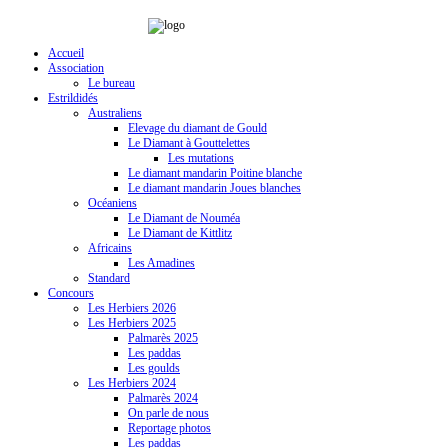
Accueil
Association
Le bureau
Estrildidés
Australiens
Elevage du diamant de Gould
Le Diamant à Gouttelettes
Les mutations
Le diamant mandarin Poitine blanche
Le diamant mandarin Joues blanches
Océaniens
Le Diamant de Nouméa
Le Diamant de Kittlitz
Africains
Les Amadines
Standard
Concours
Les Herbiers 2026
Les Herbiers 2025
Palmarès 2025
Les paddas
Les goulds
Les Herbiers 2024
Palmarès 2024
On parle de nous
Reportage photos
Les paddas