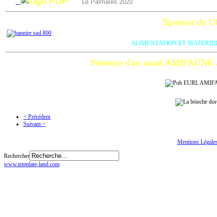
Le Palmarès 2020
S
ponsor du 
ALIMENTATION ET MATERIE
Présence d'un stand AMIFAUNE
< Précédent
Suivant >
Tous droits réservés
© CGTE
Mentions Légale
Rechercher
www.template-land.com