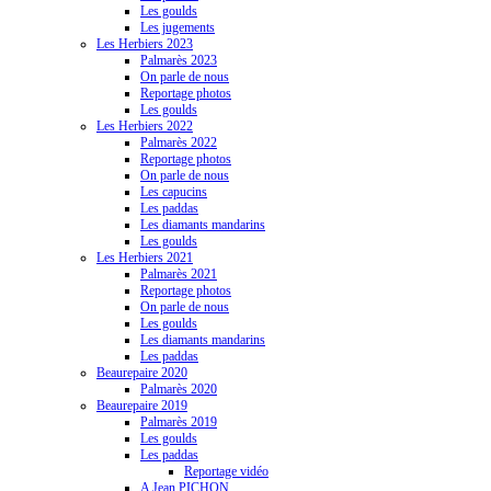
Les goulds
Les jugements
Les Herbiers 2023
Palmarès 2023
On parle de nous
Reportage photos
Les goulds
Les Herbiers 2022
Palmarès 2022
Reportage photos
On parle de nous
Les capucins
Les paddas
Les diamants mandarins
Les goulds
Les Herbiers 2021
Palmarès 2021
Reportage photos
On parle de nous
Les goulds
Les diamants mandarins
Les paddas
Beaurepaire 2020
Palmarès 2020
Beaurepaire 2019
Palmarès 2019
Les goulds
Les paddas
Reportage vidéo
A Jean PICHON