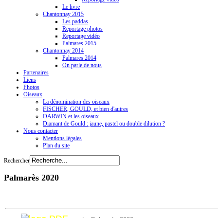
Le livre
Chantonnay 2015
Les paddas
Reportage photos
Reportage vidéo
Palmares 2015
Chantonnay 2014
Palmares 2014
On parle de nous
Partenaires
Liens
Photos
Oiseaux
La dénomination des oiseaux
FISCHER, GOULD, et bien d'autres
DARWIN et les oiseaux
Diamant de Gould : jaune, pastel ou double dilution ?
Nous contacter
Mentions légales
Plan du site
Rechercher
Palmarès 2020