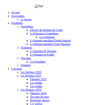
Accueil
Association
Le bureau
Estrildidés
Australiens
Elevage du diamant de Gould
Le Diamant à Gouttelettes
Les mutations
Le diamant mandarin Poitine blanche
Le diamant mandarin Joues blanches
Océaniens
Le Diamant de Nouméa
Le Diamant de Kittlitz
Africains
Les Amadines
Standard
Concours
Les Herbiers 2026
Les Herbiers 2025
Palmarès 2025
Les paddas
Les goulds
Les Herbiers 2024
Palmarès 2024
On parle de nous
Reportage photos
Les paddas