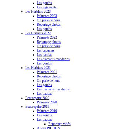
Les goulds
Les jugements
Les Herbiers 2023
Palmarès 2023
On parle de nous
Reportage photos
Les goulds
Les Herbiers 2022
Palmarès 2022
Reportage photos
On parle de nous
Les capucins
Les paddas
Les diamants mandarins
Les goulds
Les Herbiers 2021
Palmarès 2021
Reportage photos
On parle de nous
Les goulds
Les diamants mandarins
Les paddas
Beaurepaire 2020
Palmarès 2020
Beaurepaire 2019
Palmarès 2019
Les goulds
Les paddas
Reportage vidéo
A Jean PICHON