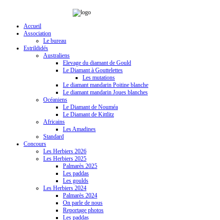
Accueil
Association
Le bureau
Estrildidés
Australiens
Elevage du diamant de Gould
Le Diamant à Gouttelettes
Les mutations
Le diamant mandarin Poitine blanche
Le diamant mandarin Joues blanches
Océaniens
Le Diamant de Nouméa
Le Diamant de Kittlitz
Africains
Les Amadines
Standard
Concours
Les Herbiers 2026
Les Herbiers 2025
Palmarès 2025
Les paddas
Les goulds
Les Herbiers 2024
Palmarès 2024
On parle de nous
Reportage photos
Les paddas