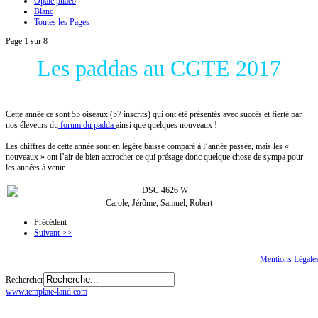
Opale phaéo
Blanc
Toutes les Pages
Page 1 sur 8
Les paddas au CGTE 2017
Jérôme DELABARRE
Cette année ce sont 55 oiseaux (57 inscrits) qui ont été présentés avec succès et fierté par
nos éleveurs du
forum du padda
ainsi que quelques nouveaux !
Les chiffres de cette année sont en légère baisse comparé à l’année passée, mais les «
nouveaux » ont l’air de bien accrocher ce qui présage donc quelque chose de sympa pour
les années à venir.
Carole, Jérôme, Samuel, Robert
Précédent
Suivant >>
Tous droits réservés
© CGTE
Mentions Légale
Rechercher
www.template-land.com