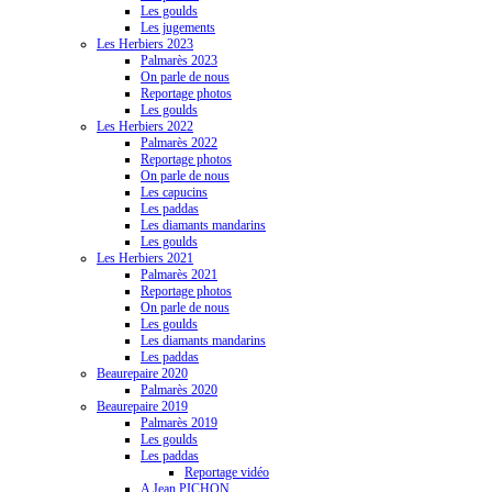
Les goulds
Les jugements
Les Herbiers 2023
Palmarès 2023
On parle de nous
Reportage photos
Les goulds
Les Herbiers 2022
Palmarès 2022
Reportage photos
On parle de nous
Les capucins
Les paddas
Les diamants mandarins
Les goulds
Les Herbiers 2021
Palmarès 2021
Reportage photos
On parle de nous
Les goulds
Les diamants mandarins
Les paddas
Beaurepaire 2020
Palmarès 2020
Beaurepaire 2019
Palmarès 2019
Les goulds
Les paddas
Reportage vidéo
A Jean PICHON