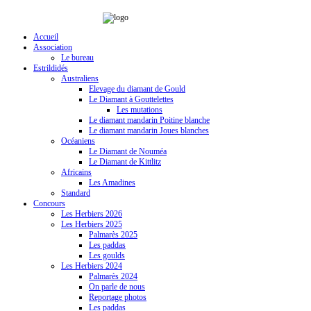
Accueil
Association
Le bureau
Estrildidés
Australiens
Elevage du diamant de Gould
Le Diamant à Gouttelettes
Les mutations
Le diamant mandarin Poitine blanche
Le diamant mandarin Joues blanches
Océaniens
Le Diamant de Nouméa
Le Diamant de Kittlitz
Africains
Les Amadines
Standard
Concours
Les Herbiers 2026
Les Herbiers 2025
Palmarès 2025
Les paddas
Les goulds
Les Herbiers 2024
Palmarès 2024
On parle de nous
Reportage photos
Les paddas