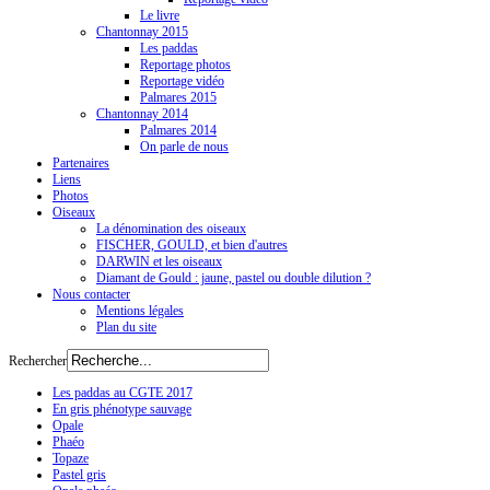
Le livre
Chantonnay 2015
Les paddas
Reportage photos
Reportage vidéo
Palmares 2015
Chantonnay 2014
Palmares 2014
On parle de nous
Partenaires
Liens
Photos
Oiseaux
La dénomination des oiseaux
FISCHER, GOULD, et bien d'autres
DARWIN et les oiseaux
Diamant de Gould : jaune, pastel ou double dilution ?
Nous contacter
Mentions légales
Plan du site
Rechercher
Les paddas au CGTE 2017
En gris phénotype sauvage
Opale
Phaéo
Topaze
Pastel gris