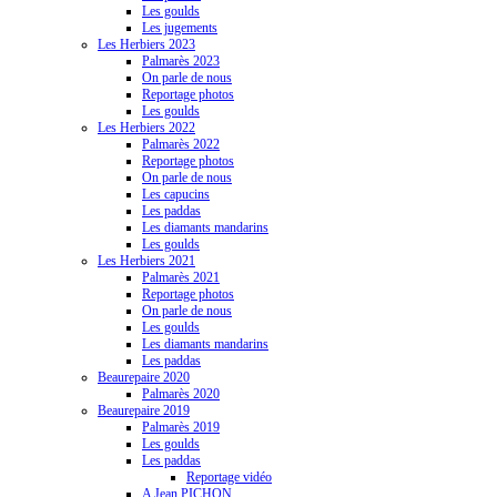
Les goulds
Les jugements
Les Herbiers 2023
Palmarès 2023
On parle de nous
Reportage photos
Les goulds
Les Herbiers 2022
Palmarès 2022
Reportage photos
On parle de nous
Les capucins
Les paddas
Les diamants mandarins
Les goulds
Les Herbiers 2021
Palmarès 2021
Reportage photos
On parle de nous
Les goulds
Les diamants mandarins
Les paddas
Beaurepaire 2020
Palmarès 2020
Beaurepaire 2019
Palmarès 2019
Les goulds
Les paddas
Reportage vidéo
A Jean PICHON