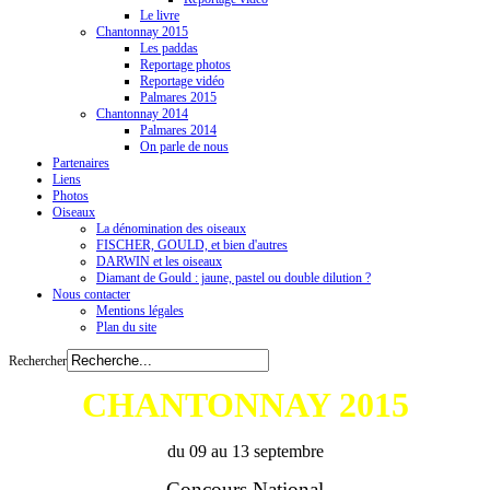
Le livre
Chantonnay 2015
Les paddas
Reportage photos
Reportage vidéo
Palmares 2015
Chantonnay 2014
Palmares 2014
On parle de nous
Partenaires
Liens
Photos
Oiseaux
La dénomination des oiseaux
FISCHER, GOULD, et bien d'autres
DARWIN et les oiseaux
Diamant de Gould : jaune, pastel ou double dilution ?
Nous contacter
Mentions légales
Plan du site
Rechercher
CHANTONNAY 2015
du 09 au 13 septembre
Concours National