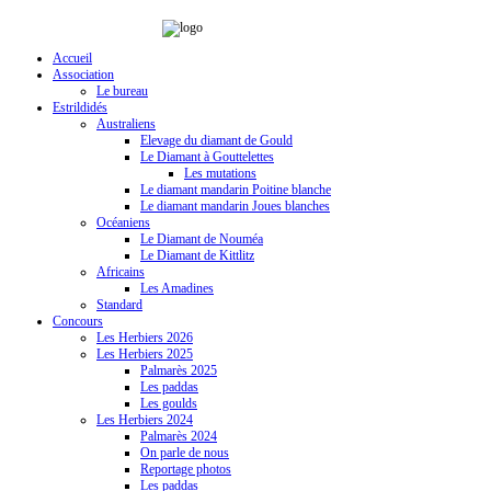
Accueil
Association
Le bureau
Estrildidés
Australiens
Elevage du diamant de Gould
Le Diamant à Gouttelettes
Les mutations
Le diamant mandarin Poitine blanche
Le diamant mandarin Joues blanches
Océaniens
Le Diamant de Nouméa
Le Diamant de Kittlitz
Africains
Les Amadines
Standard
Concours
Les Herbiers 2026
Les Herbiers 2025
Palmarès 2025
Les paddas
Les goulds
Les Herbiers 2024
Palmarès 2024
On parle de nous
Reportage photos
Les paddas