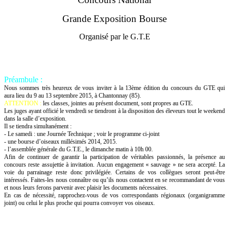
Grande Exposition Bourse
Organisé par le G.T.E
Préambule :
Nous sommes très heureux de vous inviter à la 13ème édition du concours du GTE qui
aura lieu du 9 au 13 septembre 2015, à Chantonnay (85).
ATTENTION :
les classes, jointes au présent document, sont propres au GTE.
Les juges ayant officié le vendredi se tiendront à la disposition des éleveurs tout le weekend
dans la salle d’exposition.
Il se tiendra simultanément :
- Le samedi : une Journée Technique ; voir le programme ci-joint
- une bourse d’oiseaux millésimés 2014, 2015.
- l’assemblée générale du G.T.E., le dimanche matin à 10h 00.
Afin de continuer de garantir la participation de véritables passionnés, la présence au
concours reste assujettie à invitation. Aucun engagement « sauvage » ne sera accepté. La
voie du parrainage reste donc privilégiée. Certains de vos collègues seront peut-être
intéressés. Faites-les nous connaître ou qu’ils nous contactent en se recommandant de vous
et nous leurs ferons parvenir avec plaisir les documents nécessaires.
En cas de nécessité, rapprochez-vous de vos correspondants régionaux (organigramme
joint) ou celui le plus proche qui pourra convoyer vos oiseaux.
Le comité du GTE