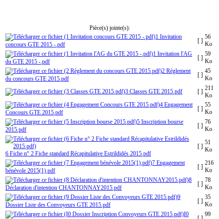
Pièce(s) jointe(s):
1 Invitation
56
[ ]
Ko
concours GTE 2015 -.pdf
1 Invitation l'AG
59
[ ]
Ko
du GTE 2015 -.pdf
2 Règlement
45
[ ]
Ko
du concours GTE 2015.pdf
211
3 Classes GTE 2015.pdf
[ ]
Ko
4 Engagement
55
[ ]
Ko
Concours GTE 2015.pdf
5 Inscription bourse
76
[ ]
Ko
2015.pdf
51
[ ]
Ko
6 Fiche n° 2 Fiche standard Récapitulative Estrildidés 2015.pdf
7 Engagement
216
[ ]
Ko
bénévole 2015(1).pdf
8
78
[ ]
Ko
Déclaration d'intention CHANTONNAY2015.pdf
9
35
[ ]
Ko
Dossier Liste des Convoyeurs GTE 2015.pdf
I0
99
[ ]