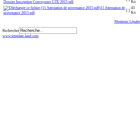
Ko
Dossier Inscription Convoyeurs GTE 2015.pdf
11 Attestation de
43
[ ]
Ko
provenance 2015.pdf
Tous droits réservés
© CGTE
Mentions Légale
Rechercher
www.template-land.com