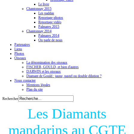
Le livre
Chantonnay 2015
Les paddas
Reportage photos
Reportage vidéo
Palmares 2015
Chantonnay 2014
Palmares 2014
On parle de nous
Partenaires
Liens
Photos
Oiseaux
La dénomination des oiseaux
FISCHER, GOULD, et bien d'autres
DARWIN et les oiseaux
Diamant de Gould : jaune, pastel ou double dilution ?
Nous contacter
Mentions légales
Plan du site
Rechercher
Les Diamants
mandarins au CGTE