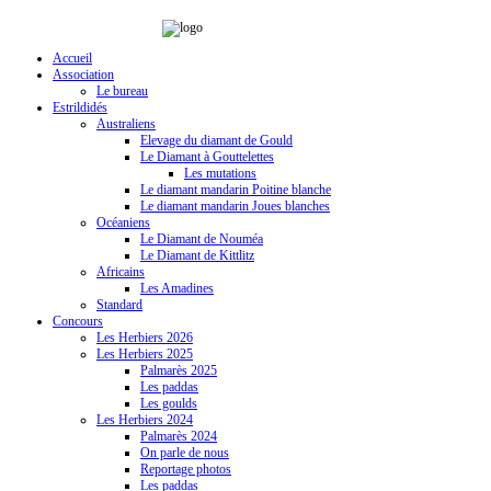
Accueil
Association
Le bureau
Estrildidés
Australiens
Elevage du diamant de Gould
Le Diamant à Gouttelettes
Les mutations
Le diamant mandarin Poitine blanche
Le diamant mandarin Joues blanches
Océaniens
Le Diamant de Nouméa
Le Diamant de Kittlitz
Africains
Les Amadines
Standard
Concours
Les Herbiers 2026
Les Herbiers 2025
Palmarès 2025
Les paddas
Les goulds
Les Herbiers 2024
Palmarès 2024
On parle de nous
Reportage photos
Les paddas