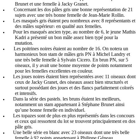
Brunet et une femelle à Jacky Granet.
Concernant les dos pâles gris une bonne représentation de 21
sujets avec une très bonne femelle de Jean-Marie Rollin.
Les masqués gris étaient peu nombreux avec 8 représentants et
des mâles supérieur
s
en qualité aux femelles.
Pour les masqués ancien type, au nombre de 6, le jeune Mathis
Kadri a présenté un bon mâle assez bien typé pour la
mutation.
Les poitrines noires étaient au nombre de 16. On notera un
harmonieux bon stam de mâles gris PN à Michel Landry et
une très belle femelle à Sylvain Cicero. En brun PN, sur 5
oiseaux, il y avait une bonne moyenne de points notamment
pour les femelles excellentes en couleur.
Les joues noires étaient bien représentées avec 11 oiseaux dont
ceux de Jacky Granet, des oiseaux assez bien structurés et
surtout possédant des joues et des flancs parfaitement colorés
et intensifs.
Dans la série des pastels
,
les bruns étaient les meilleurs,
notamment un stam appartenant à Stéphane Brunet ainsi
qu’une bonne femelle en individuel.
Les topazes sont de plus en plus représentés dans les concours
et ceux qui ressortent du lot se trouvent principalement en dos
pâle gris.
Une belle série en blanc avec 23 oiseaux dont une très belle
femelle à 92 points appartenant à Philippe Géneau.