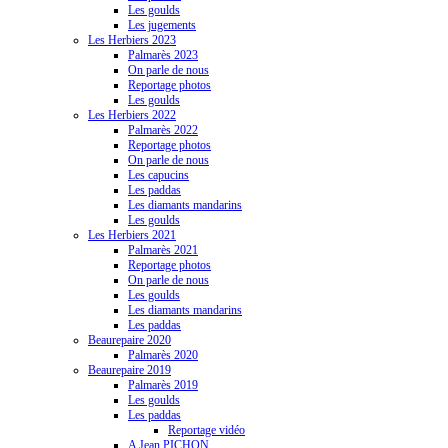
Les goulds
Les jugements
Les Herbiers 2023
Palmarès 2023
On parle de nous
Reportage photos
Les goulds
Les Herbiers 2022
Palmarès 2022
Reportage photos
On parle de nous
Les capucins
Les paddas
Les diamants mandarins
Les goulds
Les Herbiers 2021
Palmarès 2021
Reportage photos
On parle de nous
Les goulds
Les diamants mandarins
Les paddas
Beaurepaire 2020
Palmarès 2020
Beaurepaire 2019
Palmarès 2019
Les goulds
Les paddas
Reportage vidéo
A Jean PICHON