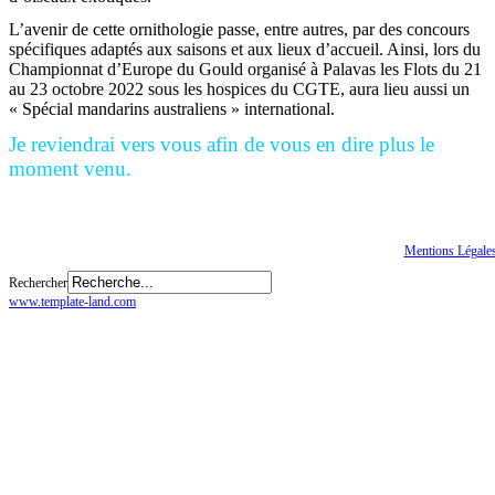
L’avenir de cette ornithologie passe, entre autres, par des concours
spécifiques adaptés aux saisons et aux lieux d’accueil. Ainsi, lors du
Championnat d’Europe du Gould organisé à Palavas les Flots du 21
au 23 octobre 2022 sous les hospices du CGTE, aura lieu aussi un
« Spécial mandarins australiens » international.
Je reviendrai vers vous afin de vous en dire plus le
moment venu.
Bonne saison d’élevage à tous, bien amicalement.
Tous droits réservés
© CGTE
Mentions Légale
Rechercher
www.template-land.com