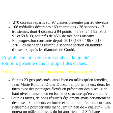
Quelques chiffres concernant la présence des mandarins
Australiens
270 oiseaux répartis sur 97 classes présentés par 26 éleveurs.
108 médailles décernées : 69 champions - 26 seconds - 13
troisièmes, dont 4 oiseaux à 94 points, 4 à 93, 24 à 92, 30 à
91 et 59 à 90, soit près de 45% de très bons oiseaux.
En progression constante depuis 2017 (139 < 196 < 217 <
270), les mandarins restent la seconde section en nombre
d’oiseaux, après les diamants de Gould.
Et globalement, selon mon analyse, la qualité est
toujours présente dans la plupart des classes.
Sur les classiques certains oiseaux sortent du lot :
Sur les 23 gris présentés, aussi bien en mâles qu’en femelles,
Jean-Marie Rollin et Didier Doizon remportent à eux deux les
titres avec des pointages élevés en présentant des oiseaux de
haut niveau, aussi bien en forme
et
structure qu’en couleurs.
Pour les bruns, de bons résultats également, mais certainement
des oiseaux meilleurs en forme et structure qu’en couleur dans
l’ensemble pour certains manquant un peu de « chaleur ». On
notera un mâle au-dessus du lot appartenant à Stéphane