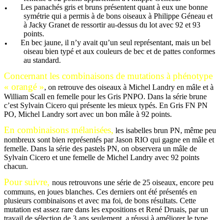
Les panachés gris et bruns présentent quant à eux une bonne
symétrie qui a permis à de bons oiseaux à Philippe Géneau et
à Jacky Granet de ressortir au-dessus du lot avec 92 et 93
points.
En bec jaune, il n’y avait qu’un seul représentant, mais un bel
oiseau bien typé et aux couleurs de bec et de pattes conformes
au standard.
Concernant les combinaisons de mutations à phénotype
« orangé »
, on retrouve des oiseaux à Michel Landry en mâle et à
William Scall en femelle pour les Gris PNPO. Dans la série brune
c’est Sylvain Cicero qui présente les mieux typés. En Gris FN PN
PO, Michel Landry sort avec un bon mâle à 92 points.
En combinaisons mélanisées,
les isabelles brun PN, même peu
nombreux sont bien représentés par Jason RIO qui gagne en mâle et
femelle. Dans la série des pastels PN, on observera un mâle de
Sylvain Cicero et une femelle de Michel Landry avec 92 points
chacun.
Pour suivre,
nous retrouvons une série de 25 oiseaux, encore peu
communs, en joues blanches. Ces derniers ont été présentés en
plusieurs combinaisons et avec ma foi, de bons résultats. Cette
mutation est assez rare dans les expositions et René Druais, par un
travail de sélection de 3 ans seulement, a réussi à améliorer le type