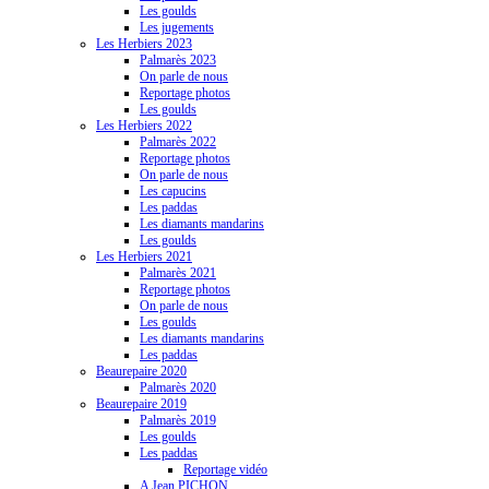
Les goulds
Les jugements
Les Herbiers 2023
Palmarès 2023
On parle de nous
Reportage photos
Les goulds
Les Herbiers 2022
Palmarès 2022
Reportage photos
On parle de nous
Les capucins
Les paddas
Les diamants mandarins
Les goulds
Les Herbiers 2021
Palmarès 2021
Reportage photos
On parle de nous
Les goulds
Les diamants mandarins
Les paddas
Beaurepaire 2020
Palmarès 2020
Beaurepaire 2019
Palmarès 2019
Les goulds
Les paddas
Reportage vidéo
A Jean PICHON