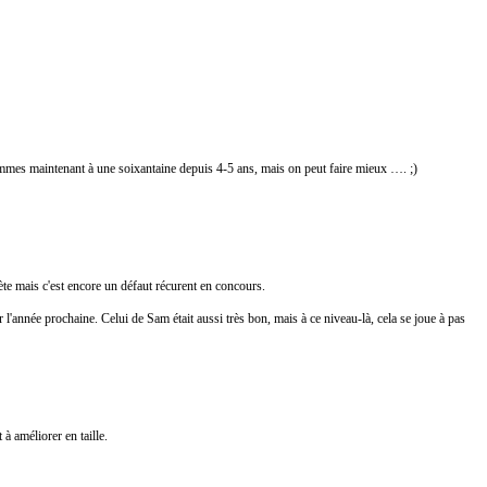
mmes maintenant à une soixantaine depuis 4-5 ans, mais on peut faire mieux …. ;)
ète mais c'est encore un défaut récurent en concours.
r l'année prochaine. Celui de Sam était aussi très bon, mais à ce niveau-là, cela se joue à pas
à améliorer en taille.