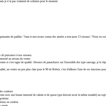
is je n’ai pas vraiment de solution pour le moment.
e quinzaine de paddas ! Sam et moi avons connu des années a tout juste 13 oiseaux ! Nous en so
s de puissance à nos oiseaux.
ntensité au niveau du ventre.
nts et c'est signe de qualité. Absence de panachures sur l'ensemble des type sauvage, je le rép
ualité, un ventre un peu plus clair pour le 90 de Robert, c'est d'ailleurs l'une de ses missions pou
les couleurs.
ine avec une bonne intensité de calotte et de queue (qui doivent avoir la même tonalité) un sujet 
poitrine.
utenus en couleur.
e année.