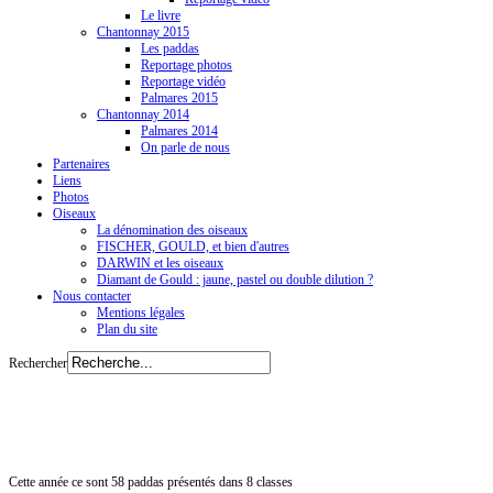
Le livre
Chantonnay 2015
Les paddas
Reportage photos
Reportage vidéo
Palmares 2015
Chantonnay 2014
Palmares 2014
On parle de nous
Partenaires
Liens
Photos
Oiseaux
La dénomination des oiseaux
FISCHER, GOULD, et bien d'autres
DARWIN et les oiseaux
Diamant de Gould : jaune, pastel ou double dilution ?
Nous contacter
Mentions légales
Plan du site
Rechercher
Cette année ce sont 58 paddas présentés dans 8 classes