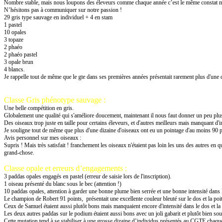
Nombre stable, mais nous loupons des éleveurs comme chaque année c’est le même constat ma
N’hésitons pas à communiquer sur notre passion !
29 gris type sauvage en individuel + 4 en stam
1 pastel
10 opales
3 topaze
2 phaéo
2 phaéo pastel
3 opale brun
4 blancs.
Je rappelle tout de même que le gte dans ses premières années présentait rarement plus d'un
Classe Gris phénotype sauvage :
Une belle compétition en gris.
Globalement une qualité qui s'améliore doucement, maintenant il nous faut donner un peu plu
Des oiseaux trop juste en taille pour certains éleveurs, et d'autres meilleurs mais manquant d'i
Je souligne tout de même que plus d'une dizaine d'oiseaux ont eu un pointage d'au moins 90 poi
Avis personnel sur mes oiseaux :
Supris ! Mais très satisfait ! franchement les oiseaux n'étaient pas loin les uns des autres en q
grand-chose.
Classe opale et erreurs d’engagements :
3 paddas opales engagés en pastel (erreur de saisie lors de l'inscription).
1 oiseau présenté du blanc sous le bec (attention !)
10 paddas opales, attention à garder une bonne plume bien serrée et une bonne intensité dans 
Le champion de Robert 91 points, présentait une excellente couleur bleuté sur le dos et la poitr
Ceux de Samuel étaient aussi plutôt bons mais manquaient encore d'intensité dans le dos et la 
Les deux autres paddas sur le podium étaient aussi bons avec un joli gabarit et plutôt bien so
Cette mutation tend à se stabiliser à une grosse dizaine d’individus présentés au CGTE chaqu