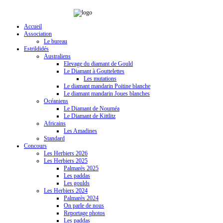
Accueil
Association
Le bureau
Estrildidés
Australiens
Elevage du diamant de Gould
Le Diamant à Gouttelettes
Les mutations
Le diamant mandarin Poitine blanche
Le diamant mandarin Joues blanches
Océaniens
Le Diamant de Nouméa
Le Diamant de Kittlitz
Africains
Les Amadines
Standard
Concours
Les Herbiers 2026
Les Herbiers 2025
Palmarès 2025
Les paddas
Les goulds
Les Herbiers 2024
Palmarès 2024
On parle de nous
Reportage photos
Les paddas