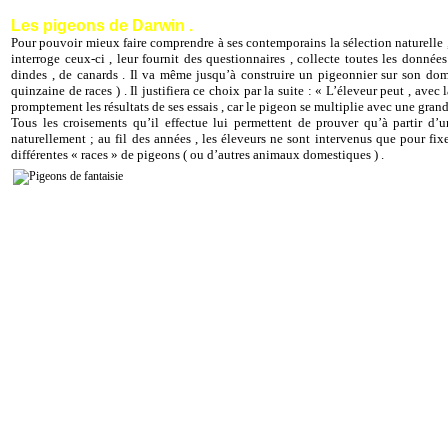
Les pigeons de Darwin .
Pour pouvoir mieux faire comprendre à ses contemporains la sélection naturelle , Da
interroge ceux-ci , leur fournit des questionnaires , collecte toutes les données 
dindes , de canards . Il va même jusqu’à construire un pigeonnier sur son doma
quinzaine de races ) . Il justifiera ce choix par la suite : « L’éleveur peut , avec 
promptement les résultats de ses essais , car le pigeon se multiplie avec une grande
Tous les croisements qu’il effectue lui permettent de prouver qu’à partir d’
naturellement ; au fil des années , les éleveurs ne sont intervenus que pour fixer
différentes « races » de pigeons ( ou d’autres animaux domestiques ) .