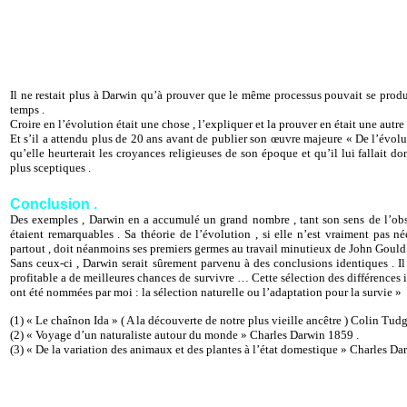
Il ne restait plus à Darwin qu’à prouver que le même processus pouvait se prod
temps .
Croire en l’évolution était une chose , l’expliquer et la prouver en était une autre 
Et s’il a attendu plus de 20 ans avant de publier son œuvre majeure « De l’évoluti
qu’elle heurterait les croyances religieuses de son époque et qu’il lui fallait
plus sceptiques .
Conclusion .
Des exemples , Darwin en a accumulé un grand nombre , tant son sens de l’obse
étaient remarquables . Sa théorie de l’évolution , si elle n’est vraiment pas 
partout , doit néanmoins ses premiers germes au travail minutieux de John Gould s
Sans ceux-ci , Darwin serait sûrement parvenu à des conclusions identiques . Il
profitable a de meilleures chances de survivre … Cette sélection des différences in
ont été nommées par moi : la sélection naturelle ou l’adaptation pour la survie »
(1) « Le chaînon Ida » ( A la découverte de notre plus vieille ancêtre ) Colin Tu
(2) « Voyage d’un naturaliste autour du monde » Charles Darwin 1859 .
(3) « De la variation des animaux et des plantes à l’état domestique » Charles Da
BIBLIOGRAPHIE