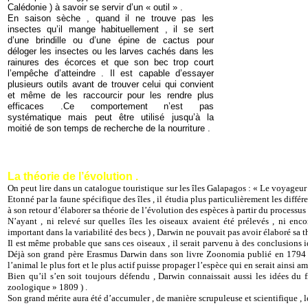
Calédonie ) à savoir se servir d’un « outil » .
En saison sèche , quand il ne trouve pas les
insectes qu’il mange habituellement , il se sert
d’une brindille ou d’une épine de cactus pour
déloger les insectes ou les larves cachés dans les
rainures des écorces et que son bec trop court
l’empêche d’atteindre . Il est capable d’essayer
plusieurs outils avant de trouver celui qui convient
et même de les raccourcir pour les rendre plus
efficaces .Ce comportement n’est pas
systématique mais peut être utilisé jusqu’à la
moitié de son temps de recherche de la nourriture .
La théorie de l’évolution .
On peut lire dans un catalogue touristique sur les îles Galapagos : « Le voyageur 
Etonné par la faune spécifique des îles , il étudia plus particulièrement les diffé
à son retour d’élaborer sa théorie de l’évolution des espèces à partir du processus 
N’ayant , ni relevé sur quelles îles les oiseaux avaient été prélevés , ni en
important dans la variabilité des becs ) , Darwin ne pouvait pas avoir élaboré sa th
Il est même probable que sans ces oiseaux , il serait parvenu à des conclusions id
Déjà son grand père Erasmus Darwin dans son livre Zoonomia publié en 1794 écr
l’animal le plus fort et le plus actif puisse propager l’espèce qui en serait ainsi am
Bien qu’il s’en soit toujours défendu , Darwin connaissait aussi les idées du 
zoologique » 1809 ) .
Son grand mérite aura été d’accumuler , de manière scrupuleuse et scientifique ,