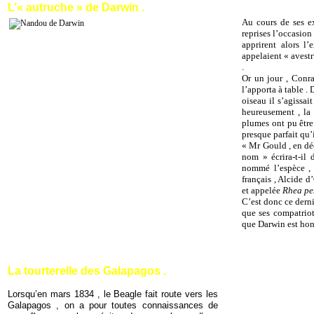
L’« autruche » de Darwin .
Au cours de ses e
reprises l’occasio
apprirent alors l’
appelaient « avestru
.
Or un jour , Conrad
l’apporta à table .
oiseau il s’agissai
heureusement , la t
plumes ont pu être
presque parfait qu’
« Mr Gould , en dé
nom » écrira-t-il
nommé l’espèce 
français , Alcide d
et appelée
Rhea pe
C’est donc ce dernie
que ses compatriote
que Darwin est hon
La tourterelle des Galapagos .
Lorsqu’en mars 1834 , le Beagle fait route vers les
Galapagos , on a pour toutes connaissances de