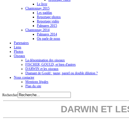
Le livre
Chantonnay 2015
Les paddas
Reportage photos
Reportage vidéo
Palmares 2015
Chantonnay 2014
Palmares 2014
On parle de nous
Partenaires
Liens
Photos
Oiseaux
La dénomination des oiseaux
FISCHER, GOULD, et bien d'autres
DARWIN et les oiseaux
Diamant de Gould : jaune, pastel ou double dilution ?
Nous contacter
Mentions légales
Plan du site
Rechercher
DARWIN ET LE