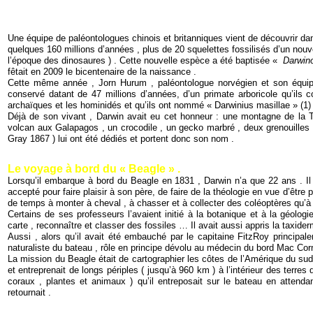
Une équipe de paléontologues chinois et britanniques vient de découvrir dan
quelques 160 millions d’années , plus de 20 squelettes fossilisés d’un nouve
l’époque des dinosaures ) . Cette nouvelle espèce a été baptisée «
Darwin
fêtait en 2009 le bicentenaire de la naissance .
Cette même année , Jorn Hurum , paléontologue norvégien et son équipe 
conservé datant de 47 millions d’années, d’un primate arboricole qu’ils
archaïques et les hominidés et qu’ils ont nommé « Darwinius masillae » (1)
Déjà de son vivant , Darwin avait eu cet honneur : une montagne de la Ter
volcan aux Galapagos , un crocodile , un gecko marbré , deux grenouilles 
Gray 1867 ) lui ont été dédiés et portent donc son nom .
Le voyage à bord du « Beagle » .
Lorsqu’il embarque à bord du Beagle en 1831 , Darwin n’a que 22 ans . I
accepté pour faire plaisir à son père, de faire de la théologie en vue d’être p
de temps à monter à cheval , à chasser et à collecter des coléoptères qu’à 
Certains de ses professeurs l’avaient initié à la botanique et à la géologie
carte , reconnaître et classer des fossiles … Il avait aussi appris la taxider
Aussi , alors qu’il avait été embauché par le capitaine FitzRoy principal
naturaliste du bateau , rôle en principe dévolu au médecin du bord Mac Cor
La mission du Beagle était de cartographier les côtes de l’Amérique du sud 
et entreprenait de longs périples ( jusqu’à 960 km ) à l’intérieur des terres 
coraux , plantes et animaux ) qu’il entreposait sur le bateau en attend
retournait .