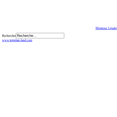
Tous droits réservés
© CGTE
Mentions Légale
Rechercher
www.template-land.com