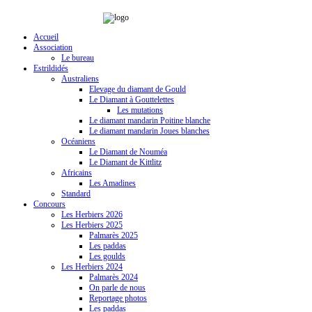
Accueil
Association
Le bureau
Estrildidés
Australiens
Elevage du diamant de Gould
Le Diamant à Gouttelettes
Les mutations
Le diamant mandarin Poitine blanche
Le diamant mandarin Joues blanches
Océaniens
Le Diamant de Nouméa
Le Diamant de Kittlitz
Africains
Les Amadines
Standard
Concours
Les Herbiers 2026
Les Herbiers 2025
Palmarès 2025
Les paddas
Les goulds
Les Herbiers 2024
Palmarès 2024
On parle de nous
Reportage photos
Les paddas