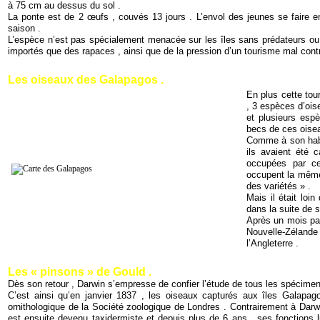
à 75 cm au dessus du sol .
La ponte est de 2 œufs , couvés 13 jours . L’envol des jeunes se faire e
saison .
L’espèce n’est pas spécialement menacée sur les îles sans prédateurs ou
importés que des rapaces , ainsi que de la pression d’un tourisme mal contr
Les oiseaux des Galapagos .
En plus cette tou
, 3 espèces d’ois
et plusieurs espè
becs de ces oiseau
Comme à son habit
ils avaient été c
occupées par ces
occupent la même
des variétés » .
Mais il était loi
dans la suite de s
Après un mois pass
Nouvelle-Zélande
l’Angleterre .
Les « pinsons » de Gould .
Dès son retour , Darwin s’empresse de confier l’étude de tous les spécimens
C’est ainsi qu’en janvier 1837 , les oiseaux capturés aux îles Galapag
ornithologique de la Société zoologique de Londres . Contrairement à Darwin
est ensuite devenu taxidermiste et depuis plus de 6 ans , ses fonctions l