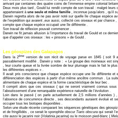
arrivant par centaines des quatre coins de l’immense empire colonial britanni
Deux mois plus tard , Gould lui rendit compte de son travail : malgré leurs di
appartenaient à
une seule et même famille
, inconnue jusqu’alors , qu’il s
Darwin regretta alors de ne pas avoir noté sur quelle île chaque espèce a
de l’expédition qui avaient ,eux aussi, collecté ces oiseaux et par chance , il
compte que chaque espèce occupait une île différente .
Son travail de réflexion pouvait commencer .
Darwin ne fit jamais allusion à l’importance du travail de Gould et ce dernier
que d’appeler ces oiseaux : les « pinsons » de Gould .
Les géospizes des Galapagos
.
ème
Dans la 2
version de son récit de voyage parue en 1845 ( soit 9 an
passablement modifié . Darwin y note : « Le groupe des moineaux est sing
, leur courte queue et la livrée sombre de leur plumage mais le fait le plu
les différentes espèces » .
Il avait pris conscience que chaque espèce occupe une île différente et 
différenciation des espèces à partir d’un même ancêtre commun . La suite d
alimentaire de chaque espèce et la forme caractéristique de leur bec .
Il comprit alors que ces oiseaux ( qui ne seront vraiment connus sous
l’aboutissement d’une remarquable expérience naturelle de l’évolution .
Loin dans le passé ( on parle actuellement de 2,5 millions d’années ) ,
l’absence de concurrence directe , ses descendants auraient évolué et se 
occuper tous les biotopes disponibles .
Selon une étude récente comparant les séquences génétiques des géospiz
et de fringillidés , ce serait le sporophile obscur
Tiaris obscura
qui serait l
cite aussi le jacarini noir (
Volatinia jacarina
) ou le moisson pied-blanc (
Mel