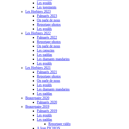
Les goulds
Les jugements
Les Herbiers 2023
Palmarès 2023
On parle de nous
Reportage photos
Les goulds
Les Herbiers 2022
Palmarès 2022
Reportage photos
On parle de nous
Les capucins
Les paddas
Les diamants mandarins
Les goulds
Les Herbiers 2021
Palmarès 2021
Reportage photos
On parle de nous
Les goulds
Les diamants mandarins
Les paddas
Beaurepaire 2020
Palmarès 2020
Beaurepaire 2019
Palmarès 2019
Les goulds
Les paddas
Reportage vidéo
A Jean PICHON