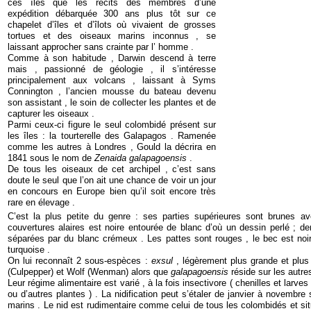
ces îles que les récits des membres d’une
expédition débarquée 300 ans plus tôt sur ce
chapelet d’îles et d’îlots où vivaient de grosses
tortues et des oiseaux marins inconnus , se
laissant approcher sans crainte par l’ homme .
Comme à son habitude , Darwin descend à terre
mais , passionné de géologie , il s’intéresse
principalement aux volcans , laissant à Syms
Connington , l’ancien mousse du bateau devenu
son assistant , le soin de collecter les plantes et de
capturer les oiseaux .
Parmi ceux-ci figure le seul colombidé présent sur
les îles : la tourterelle des Galapagos . Ramenée
comme les autres à Londres , Gould la décrira en
1841 sous le nom de
Zenaida galapagoensis
.
De tous les oiseaux de cet archipel , c’est sans
doute le seul que l’on ait une chance de voir un jour
en concours en Europe bien qu’il soit encore très
rare en élevage .
C’est la plus petite du genre : ses parties supérieures sont brunes a
couvertures alaires est noire entourée de blanc d’où un dessin perlé ; de
séparées par du blanc crémeux . Les pattes sont rouges , le bec est noir 
turquoise .
On lui reconnaît 2 sous-espèces :
exsul
, légèrement plus grande et plus s
(Culpepper) et Wolf (Wenman) alors que
galapagoensis
réside sur les autre
Leur régime alimentaire est varié , à la fois insectivore ( chenilles et larve
ou d’autres plantes ) . La nidification peut s’étaler de janvier à novembre 
marins . Le nid est rudimentaire comme celui de tous les colombidés et s