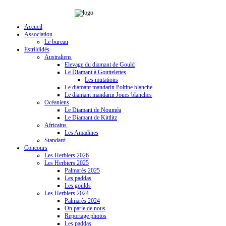
Accueil
Association
Le bureau
Estrildidés
Australiens
Elevage du diamant de Gould
Le Diamant à Gouttelettes
Les mutations
Le diamant mandarin Poitine blanche
Le diamant mandarin Joues blanches
Océaniens
Le Diamant de Nouméa
Le Diamant de Kittlitz
Africains
Les Amadines
Standard
Concours
Les Herbiers 2026
Les Herbiers 2025
Palmarès 2025
Les paddas
Les goulds
Les Herbiers 2024
Palmarès 2024
On parle de nous
Reportage photos
Les paddas