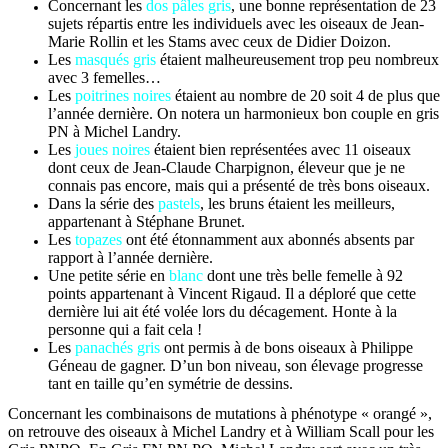
Concernant les
dos pâles gris
, une bonne représentation de 23
sujets répartis entre les individuels avec les oiseaux de Jean-
Marie Rollin et les Stams avec ceux de Didier Doizon.
Les
masqués gris
étaient malheureusement trop peu nombreux
avec 3 femelles…
Les
poitrines noires
étaient au nombre de 20 soit 4 de plus que
l’année dernière. On notera un harmonieux bon couple en gris
PN à Michel Landry.
Les
joues noires
étaient bien représentées avec 11 oiseaux
dont ceux de Jean-Claude Charpignon, éleveur que je ne
connais pas encore, mais qui a présenté de très bons oiseaux.
Dans la série des
pastels
, les bruns étaient les meilleurs,
appartenant à Stéphane Brunet.
Les
topazes
ont été étonnamment aux abonnés absents par
rapport à l’année dernière.
Une petite série en
blanc
dont une très belle femelle à 92
points appartenant à Vincent Rigaud. Il a déploré que cette
dernière lui ait été volée lors du décagement. Honte à la
personne qui a fait cela !
Les
panachés gris
ont permis à de bons oiseaux à Philippe
Géneau de gagner. D’un bon niveau, son élevage progresse
tant en taille qu’en symétrie de dessins.
Concernant les combinaisons de mutations à phénotype « orangé »,
on retrouve des oiseaux à Michel Landry et à William Scall pour les