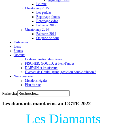
Le livre
Chantonnay 2015
Les paddas
Reportage photos
Reportage vidéo
Palmares 2015
Chantonnay 2014
Palmares 2014
On parle de nous
Partenaires
Liens
Photos
Oiseaux
La dénomination des oiseaux
FISCHER, GOULD, et bien d'autres
DARWIN et les oiseaux
Diamant de Gould : jaune, pastel ou double dilution ?
Nous contacter
Mentions légales
Plan du site
Rechercher
Les diamants mandarins au CGTE 2022
Les Diamants