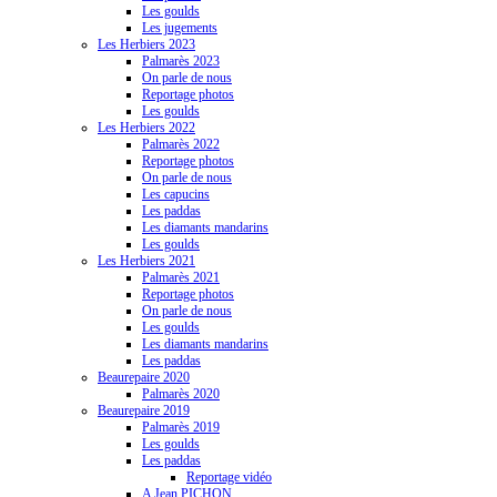
Les goulds
Les jugements
Les Herbiers 2023
Palmarès 2023
On parle de nous
Reportage photos
Les goulds
Les Herbiers 2022
Palmarès 2022
Reportage photos
On parle de nous
Les capucins
Les paddas
Les diamants mandarins
Les goulds
Les Herbiers 2021
Palmarès 2021
Reportage photos
On parle de nous
Les goulds
Les diamants mandarins
Les paddas
Beaurepaire 2020
Palmarès 2020
Beaurepaire 2019
Palmarès 2019
Les goulds
Les paddas
Reportage vidéo
A Jean PICHON