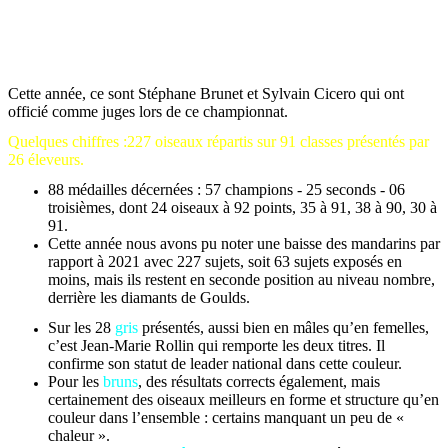
Quelques chiffres concernant la présence des mandarins
Australiens
Cette année, ce sont Stéphane Brunet et Sylvain Cicero qui ont
officié comme juges lors de ce championnat.
Quelques chiffres :
227 oiseaux répartis sur 91 classes présentés par
26 éleveurs.
88 médailles décernées : 57 champions - 25 seconds - 06
troisièmes, dont 24 oiseaux à 92 points, 35 à 91, 38 à 90, 30 à
91.
Cette année nous avons pu noter une baisse des mandarins par
rapport à 2021 avec 227 sujets, soit 63 sujets exposés en
moins, mais ils restent en seconde position au niveau nombre,
derrière les diamants de Goulds.
Sur les 28
gris
présentés, aussi bien en mâles qu’en femelles,
c’est Jean-Marie Rollin qui remporte les deux titres. Il
confirme son statut de leader national dans cette couleur.
Pour les
bruns
, des résultats corrects également, mais
certainement des oiseaux meilleurs en forme et structure qu’en
couleur dans l’ensemble : certains manquant un peu de «
chaleur ».