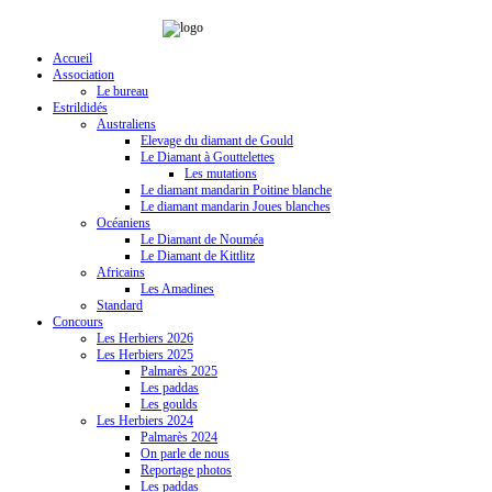
Accueil
Association
Le bureau
Estrildidés
Australiens
Elevage du diamant de Gould
Le Diamant à Gouttelettes
Les mutations
Le diamant mandarin Poitine blanche
Le diamant mandarin Joues blanches
Océaniens
Le Diamant de Nouméa
Le Diamant de Kittlitz
Africains
Les Amadines
Standard
Concours
Les Herbiers 2026
Les Herbiers 2025
Palmarès 2025
Les paddas
Les goulds
Les Herbiers 2024
Palmarès 2024
On parle de nous
Reportage photos
Les paddas