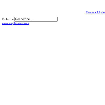
Tous droits réservés
© CGTE
Mentions Légale
Rechercher
www.template-land.com