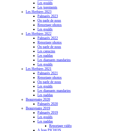
Les goulds
Les jugements
Les Herbiers 2023
Palmarès 2023
On parle de nous
Reportage photos
Les goulds
Les Herbiers 2022
Palmarès 2022
Reportage photos
On parle de nous
Les capucins
Les paddas
Les diamants mandarins
Les goulds
Les Herbiers 2021
Palmarès 2021
Reportage photos
On parle de nous
Les goulds
Les diamants mandarins
Les paddas
Beaurepaire 2020
Palmarès 2020
Beaurepaire 2019
Palmarès 2019
Les goulds
Les paddas
Reportage vidéo
A Jean PICHON