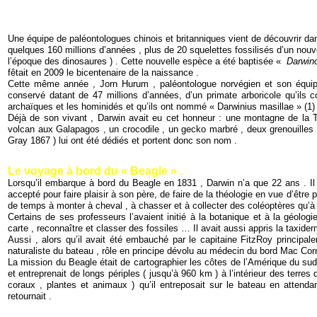
Une équipe de paléontologues chinois et britanniques vient de découvrir dan
quelques 160 millions d’années , plus de 20 squelettes fossilisés d’un nouve
l’époque des dinosaures ) . Cette nouvelle espèce a été baptisée «
Darwin
fêtait en 2009 le bicentenaire de la naissance .
Cette même année , Jorn Hurum , paléontologue norvégien et son équipe 
conservé datant de 47 millions d’années, d’un primate arboricole qu’ils
archaïques et les hominidés et qu’ils ont nommé « Darwinius masillae » (1)
Déjà de son vivant , Darwin avait eu cet honneur : une montagne de la Ter
volcan aux Galapagos , un crocodile , un gecko marbré , deux grenouilles 
Gray 1867 ) lui ont été dédiés et portent donc son nom .
Le voyage à bord du « Beagle » .
Lorsqu’il embarque à bord du Beagle en 1831 , Darwin n’a que 22 ans . I
accepté pour faire plaisir à son père, de faire de la théologie en vue d’être p
de temps à monter à cheval , à chasser et à collecter des coléoptères qu’à 
Certains de ses professeurs l’avaient initié à la botanique et à la géologie
carte , reconnaître et classer des fossiles … Il avait aussi appris la taxider
Aussi , alors qu’il avait été embauché par le capitaine FitzRoy principal
naturaliste du bateau , rôle en principe dévolu au médecin du bord Mac Cor
La mission du Beagle était de cartographier les côtes de l’Amérique du sud 
et entreprenait de longs périples ( jusqu’à 960 km ) à l’intérieur des terres 
coraux , plantes et animaux ) qu’il entreposait sur le bateau en attend
retournait .