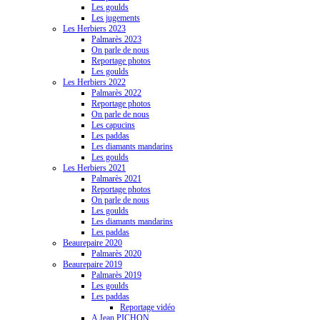
Les goulds
Les jugements
Les Herbiers 2023
Palmarès 2023
On parle de nous
Reportage photos
Les goulds
Les Herbiers 2022
Palmarès 2022
Reportage photos
On parle de nous
Les capucins
Les paddas
Les diamants mandarins
Les goulds
Les Herbiers 2021
Palmarès 2021
Reportage photos
On parle de nous
Les goulds
Les diamants mandarins
Les paddas
Beaurepaire 2020
Palmarès 2020
Beaurepaire 2019
Palmarès 2019
Les goulds
Les paddas
Reportage vidéo
A Jean PICHON