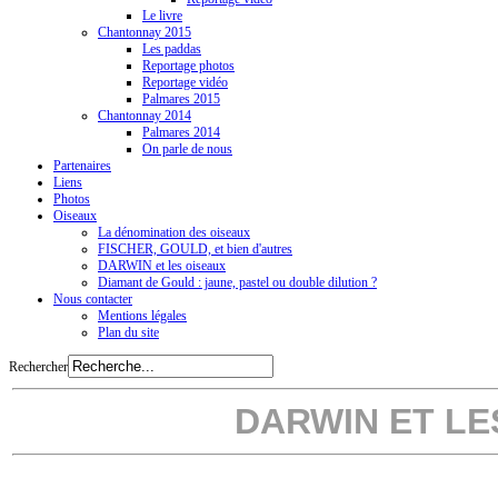
Le livre
Chantonnay 2015
Les paddas
Reportage photos
Reportage vidéo
Palmares 2015
Chantonnay 2014
Palmares 2014
On parle de nous
Partenaires
Liens
Photos
Oiseaux
La dénomination des oiseaux
FISCHER, GOULD, et bien d'autres
DARWIN et les oiseaux
Diamant de Gould : jaune, pastel ou double dilution ?
Nous contacter
Mentions légales
Plan du site
Rechercher
DARWIN ET LE