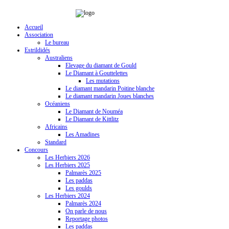
Accueil
Association
Le bureau
Estrildidés
Australiens
Elevage du diamant de Gould
Le Diamant à Gouttelettes
Les mutations
Le diamant mandarin Poitine blanche
Le diamant mandarin Joues blanches
Océaniens
Le Diamant de Nouméa
Le Diamant de Kittlitz
Africains
Les Amadines
Standard
Concours
Les Herbiers 2026
Les Herbiers 2025
Palmarès 2025
Les paddas
Les goulds
Les Herbiers 2024
Palmarès 2024
On parle de nous
Reportage photos
Les paddas