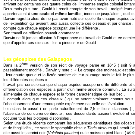
arrivant par centaines des quatre coins de l’immense empire colonial britanni
Deux mois plus tard , Gould lui rendit compte de son travail : malgré leurs di
appartenaient à
une seule et même famille
, inconnue jusqu’alors , qu’il s
Darwin regretta alors de ne pas avoir noté sur quelle île chaque espèce a
de l’expédition qui avaient ,eux aussi, collecté ces oiseaux et par chance , il
compte que chaque espèce occupait une île différente .
Son travail de réflexion pouvait commencer .
Darwin ne fit jamais allusion à l’importance du travail de Gould et ce dernier
que d’appeler ces oiseaux : les « pinsons » de Gould .
Les géospizes des Galapagos
.
ème
Dans la 2
version de son récit de voyage parue en 1845 ( soit 9 an
passablement modifié . Darwin y note : « Le groupe des moineaux est sing
, leur courte queue et la livrée sombre de leur plumage mais le fait le plu
les différentes espèces » .
Il avait pris conscience que chaque espèce occupe une île différente et 
différenciation des espèces à partir d’un même ancêtre commun . La suite d
alimentaire de chaque espèce et la forme caractéristique de leur bec .
Il comprit alors que ces oiseaux ( qui ne seront vraiment connus sous
l’aboutissement d’une remarquable expérience naturelle de l’évolution .
Loin dans le passé ( on parle actuellement de 2,5 millions d’années ) ,
l’absence de concurrence directe , ses descendants auraient évolué et se 
occuper tous les biotopes disponibles .
Selon une étude récente comparant les séquences génétiques des géospiz
et de fringillidés , ce serait le sporophile obscur
Tiaris obscura
qui serait l
cite aussi le jacarini noir (
Volatinia jacarina
) ou le moisson pied-blanc (
Mel