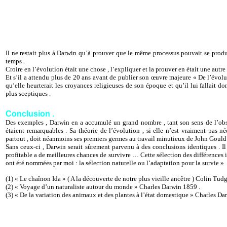
Il ne restait plus à Darwin qu’à prouver que le même processus pouvait se prod
temps .
Croire en l’évolution était une chose , l’expliquer et la prouver en était une autre 
Et s’il a attendu plus de 20 ans avant de publier son œuvre majeure « De l’évoluti
qu’elle heurterait les croyances religieuses de son époque et qu’il lui fallait
plus sceptiques .
Conclusion .
Des exemples , Darwin en a accumulé un grand nombre , tant son sens de l’obse
étaient remarquables . Sa théorie de l’évolution , si elle n’est vraiment pas 
partout , doit néanmoins ses premiers germes au travail minutieux de John Gould s
Sans ceux-ci , Darwin serait sûrement parvenu à des conclusions identiques . Il
profitable a de meilleures chances de survivre … Cette sélection des différences in
ont été nommées par moi : la sélection naturelle ou l’adaptation pour la survie »
(1) « Le chaînon Ida » ( A la découverte de notre plus vieille ancêtre ) Colin Tu
(2) « Voyage d’un naturaliste autour du monde » Charles Darwin 1859 .
(3) « De la variation des animaux et des plantes à l’état domestique » Charles Da
BIBLIOGRAPHIE