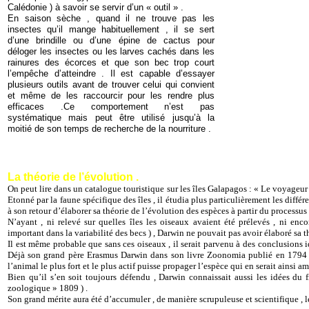
Calédonie ) à savoir se servir d’un « outil » .
En saison sèche , quand il ne trouve pas les
insectes qu’il mange habituellement , il se sert
d’une brindille ou d’une épine de cactus pour
déloger les insectes ou les larves cachés dans les
rainures des écorces et que son bec trop court
l’empêche d’atteindre . Il est capable d’essayer
plusieurs outils avant de trouver celui qui convient
et même de les raccourcir pour les rendre plus
efficaces .Ce comportement n’est pas
systématique mais peut être utilisé jusqu’à la
moitié de son temps de recherche de la nourriture .
La théorie de l’évolution .
On peut lire dans un catalogue touristique sur les îles Galapagos : « Le voyageur 
Etonné par la faune spécifique des îles , il étudia plus particulièrement les diffé
à son retour d’élaborer sa théorie de l’évolution des espèces à partir du processus 
N’ayant , ni relevé sur quelles îles les oiseaux avaient été prélevés , ni en
important dans la variabilité des becs ) , Darwin ne pouvait pas avoir élaboré sa th
Il est même probable que sans ces oiseaux , il serait parvenu à des conclusions id
Déjà son grand père Erasmus Darwin dans son livre Zoonomia publié en 1794 écr
l’animal le plus fort et le plus actif puisse propager l’espèce qui en serait ainsi am
Bien qu’il s’en soit toujours défendu , Darwin connaissait aussi les idées du 
zoologique » 1809 ) .
Son grand mérite aura été d’accumuler , de manière scrupuleuse et scientifique ,