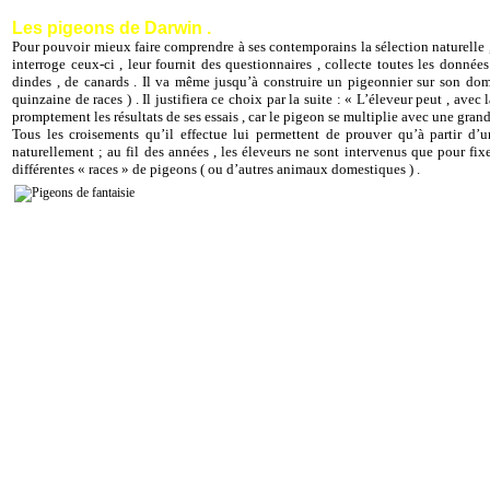
Les pigeons de Darwin .
Pour pouvoir mieux faire comprendre à ses contemporains la sélection naturelle , Da
interroge ceux-ci , leur fournit des questionnaires , collecte toutes les données 
dindes , de canards . Il va même jusqu’à construire un pigeonnier sur son doma
quinzaine de races ) . Il justifiera ce choix par la suite : « L’éleveur peut , avec 
promptement les résultats de ses essais , car le pigeon se multiplie avec une grande
Tous les croisements qu’il effectue lui permettent de prouver qu’à partir d’
naturellement ; au fil des années , les éleveurs ne sont intervenus que pour fixer
différentes « races » de pigeons ( ou d’autres animaux domestiques ) .