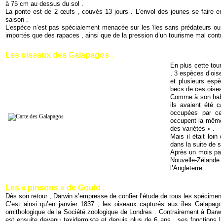
à 75 cm au dessus du sol .
La ponte est de 2 œufs , couvés 13 jours . L’envol des jeunes se faire e
saison .
L’espèce n’est pas spécialement menacée sur les îles sans prédateurs ou
importés que des rapaces , ainsi que de la pression d’un tourisme mal contr
Les oiseaux des Galapagos .
En plus cette tou
, 3 espèces d’ois
et plusieurs espè
becs de ces oiseau
Comme à son habit
ils avaient été c
occupées par ces
occupent la même
des variétés » .
Mais il était loi
dans la suite de s
Après un mois pass
Nouvelle-Zélande
l’Angleterre .
Les « pinsons » de Gould .
Dès son retour , Darwin s’empresse de confier l’étude de tous les spécimens
C’est ainsi qu’en janvier 1837 , les oiseaux capturés aux îles Galapag
ornithologique de la Société zoologique de Londres . Contrairement à Darwin
est ensuite devenu taxidermiste et depuis plus de 6 ans , ses fonctions l