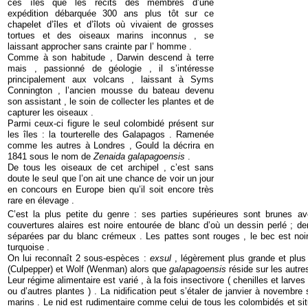
ces îles que les récits des membres d’une
expédition débarquée 300 ans plus tôt sur ce
chapelet d’îles et d’îlots où vivaient de grosses
tortues et des oiseaux marins inconnus , se
laissant approcher sans crainte par l’ homme .
Comme à son habitude , Darwin descend à terre
mais , passionné de géologie , il s’intéresse
principalement aux volcans , laissant à Syms
Connington , l’ancien mousse du bateau devenu
son assistant , le soin de collecter les plantes et de
capturer les oiseaux .
Parmi ceux-ci figure le seul colombidé présent sur
les îles : la tourterelle des Galapagos . Ramenée
comme les autres à Londres , Gould la décrira en
1841 sous le nom de
Zenaida galapagoensis
.
De tous les oiseaux de cet archipel , c’est sans
doute le seul que l’on ait une chance de voir un jour
en concours en Europe bien qu’il soit encore très
rare en élevage .
C’est la plus petite du genre : ses parties supérieures sont brunes a
couvertures alaires est noire entourée de blanc d’où un dessin perlé ; de
séparées par du blanc crémeux . Les pattes sont rouges , le bec est noir 
turquoise .
On lui reconnaît 2 sous-espèces :
exsul
, légèrement plus grande et plus s
(Culpepper) et Wolf (Wenman) alors que
galapagoensis
réside sur les autre
Leur régime alimentaire est varié , à la fois insectivore ( chenilles et larve
ou d’autres plantes ) . La nidification peut s’étaler de janvier à novembre 
marins . Le nid est rudimentaire comme celui de tous les colombidés et s