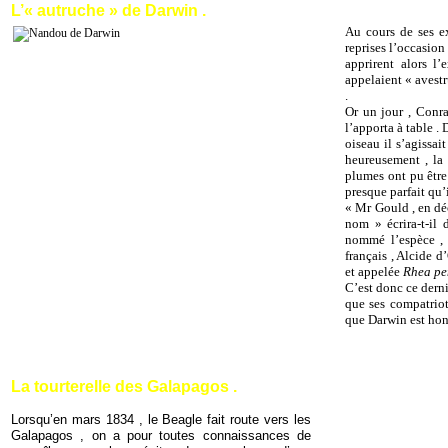
L’« autruche » de Darwin .
Au cours de ses e
reprises l’occasio
apprirent alors l’
appelaient « avestru
.
Or un jour , Conrad
l’apporta à table .
oiseau il s’agissai
heureusement , la t
plumes ont pu être
presque parfait qu’
« Mr Gould , en dé
nom » écrira-t-il
nommé l’espèce 
français , Alcide d
et appelée
Rhea pe
C’est donc ce dernie
que ses compatriote
que Darwin est hon
La tourterelle des Galapagos .
Lorsqu’en mars 1834 , le Beagle fait route vers les
Galapagos , on a pour toutes connaissances de