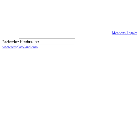
Tous droits réservés
© CGTE
Mentions Légale
Rechercher
www.template-land.com